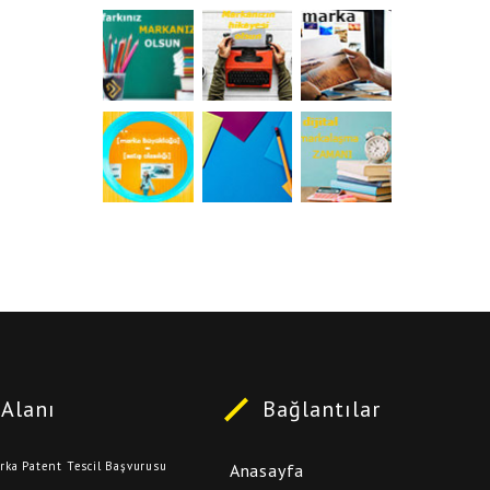
Alanı
Bağlantılar
arka Patent Tescil Başvurusu
Anasayfa