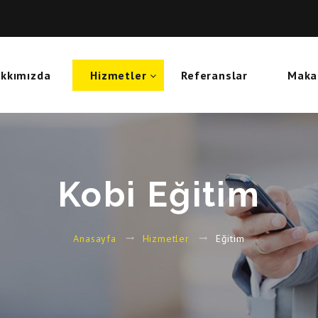
kkımızda
Hizmetler
Referanslar
Maka
Kobi Eğitim
Eğitim
Anasayfa
Hizmetler