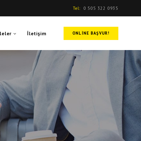
Tel:
0 505 322 0935
leler
İletişim
ONLINE BAŞVUR!