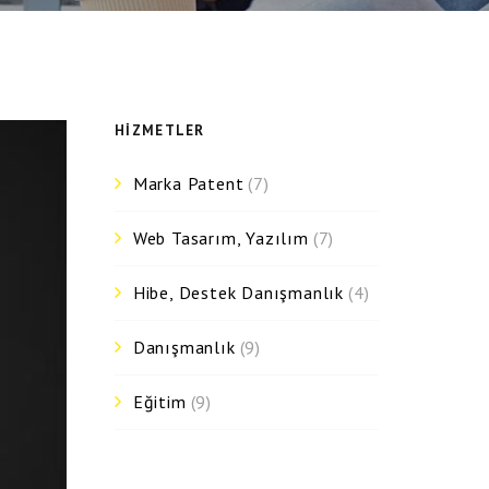
HIZMETLER
Marka Patent
(7)
Web Tasarım, Yazılım
(7)
Hibe, Destek Danışmanlık
(4)
Danışmanlık
(9)
Eğitim
(9)