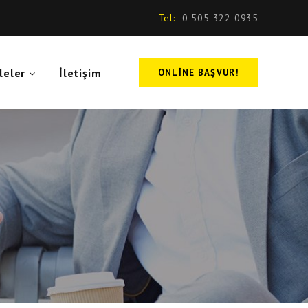
Tel:
0 505 322 0935
leler
İletişim
ONLINE BAŞVUR!
k