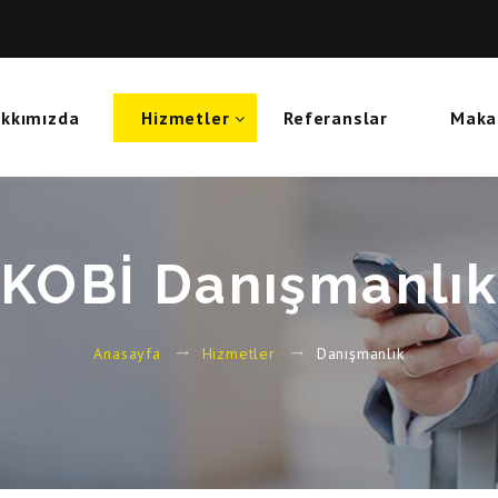
kkımızda
Hizmetler
Referanslar
Maka
KOBİ Danışmanlı
Danışmanlık
Anasayfa
Hizmetler