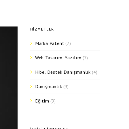
HIZMETLER
Marka Patent
(7)
Web Tasarım, Yazılım
(7)
Hibe, Destek Danışmanlık
(4)
Danışmanlık
(9)
Eğitim
(9)